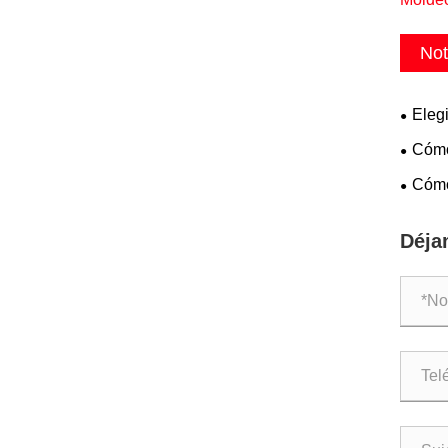
Not
Eleg
electr
Cómo
Cómo
plásti
Déja