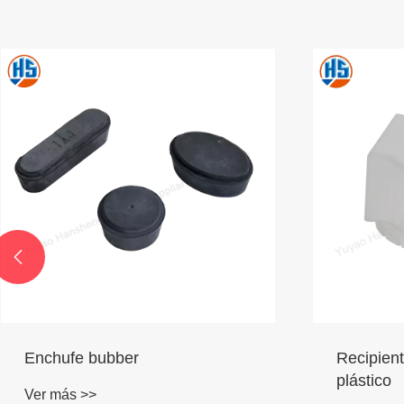

Recipiente de piezas de
Junta de 
plástico
Ver más >