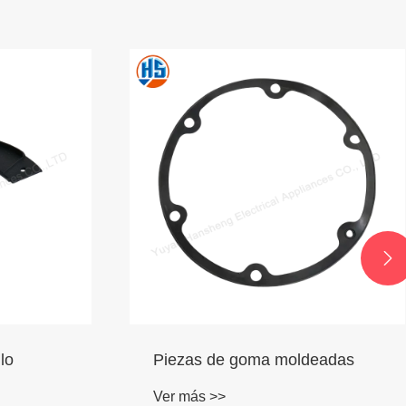

eadas
Piezas de plástico de molde de
inyección