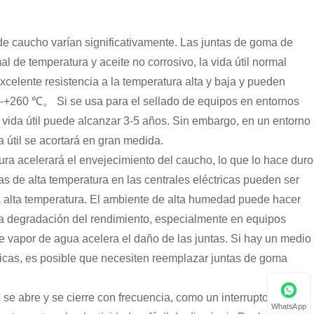
 de caucho varían significativamente. Las juntas de goma de
l de temperatura y aceite no corrosivo, la vida útil normal
celente resistencia a la temperatura alta y baja y pueden
 -+260 ℃。 Si se usa para el sellado de equipos en entornos
u vida útil puede alcanzar 3-5 años. Sin embargo, en un entorno
a útil se acortará en gran medida.
ura acelerará el envejecimiento del caucho, lo que lo hace duro
as de alta temperatura en las centrales eléctricas pueden ser
 alta temperatura. El ambiente de alta humedad puede hacer
la degradación del rendimiento, especialmente en equipos
de vapor de agua acelera el daño de las juntas. Si hay un medio
ímicas, es posible que necesiten reemplazar juntas de goma
 se abre y se cierre con frecuencia, como un interruptor de
WhatsApp