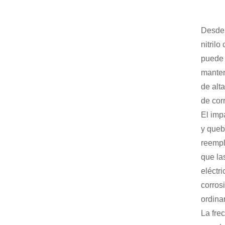
Desde 
nitril
puede 
manten
de alt
de cor
El imp
y queb
reempl
que la
eléctr
corros
ordina
La fre