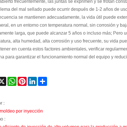
abierto frecuentemente, las juntas se exprimen y se frotan consta
blema del mal sellado puede ocurrir después de 1-2 años de us
recuencia se mantienen adecuadamente, la vida útil puede ext
eral, en un entorno con temperatura normal, sin corrosión y baja
vamente larga, que puede alcanzar 5 años o incluso más; Pero u
atura, alta humedad, alta corrosión y uso frecuente, su vida p
tener en cuenta estos factores ambientales, verificar regularme
na para garantizar el funcionamiento normal del equipo y reducir 
acebook
X
WhatsApp
Pinterest
LinkedIn
Share
r :
r moldeo por inyección
o :
 eficiente de inyección de alto volumen para la producción a g