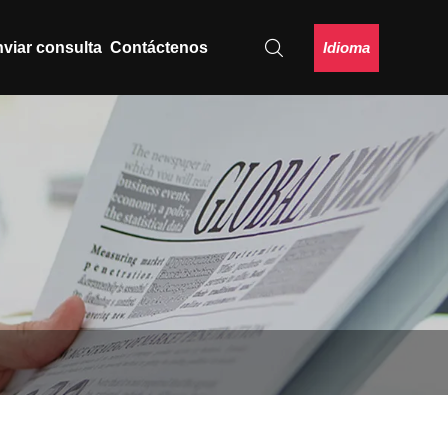
Idioma
viar consulta
Contáctenos