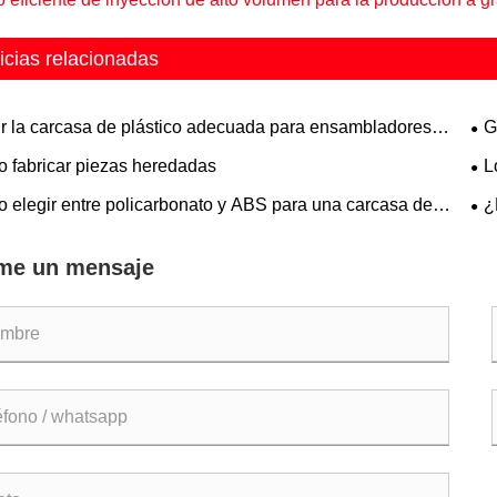
icias relacionadas
ir la carcasa de plástico adecuada para ensambladores
G
ónicos
per
 fabricar piezas heredadas
L
evi
 elegir entre policarbonato y ABS para una carcasa de
¿
co
mol
me un mensaje