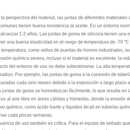
la perspectiva del material, las juntas de diferentes materiales
o comunes tienen buena resistencia al aceite. En un entorno norma
alcanzar 1-2 años. Las juntas de goma de silicona tienen una ex
er una buena elasticidad en el rango de temperatura de -70 ℃
a temperatura, como sellos de puertas de hornos industriales, s
rosión química severa, incluso si el material es excelente, la vid
acto del entorno de uso no debe subestimarse. La alta temperat
radizo. Por ejemplo, las juntas de goma a la conexión de tuberí
azadas cada seis meses debido a la exposición a largo plazo a
s juntas de goma se humedezcan fácilmente, lo que resulta en 
icos al aire libre en áreas cálidas y húmedas, donde la erosión 
ivo químico, como ácido fuerte y líquidos álcali en tuberías qu
rias cada pocas semanas.
cuencia de uso también es crítica. Para el equipo de sellado que