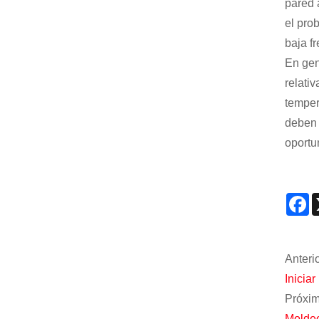
pared 
el pro
baja f
En gen
relati
temper
deben 
oportu
F
Anterio
Inicia
Próxim
Moldeo