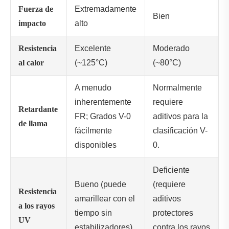
Fuerza de
Extremadamente
Bien
impacto
alto
Resistencia
Excelente
Moderado
al calor
(~125°C)
(~80°C)
A menudo
Normalmente
inherentemente
requiere
Retardante
FR; Grados V-0
aditivos para la
de llama
fácilmente
clasificación V-
disponibles
0.
Deficiente
Bueno (puede
(requiere
Resistencia
amarillear con el
aditivos
a los rayos
tiempo sin
protectores
UV
estabilizadores)
contra los rayos