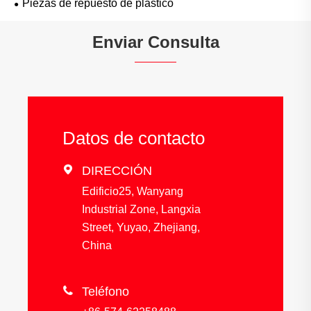
Piezas de repuesto de plástico
Enviar Consulta
Datos de contacto

DIRECCIÓN
Edificio25, Wanyang
Industrial Zone, Langxia
Street, Yuyao, Zhejiang,
China

Teléfono