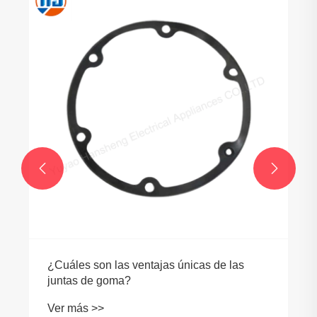
¿Por qué deberí
para un sellado
Ver más >>


n las ventajas únicas de las
 goma?
>