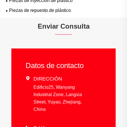
Piezas de inyección de plástico
Piezas de repuesto de plástico
Enviar Consulta
Datos de contacto

DIRECCIÓN
Edificio25, Wanyang
Industrial Zone, Langxia
Street, Yuyao, Zhejiang,
China