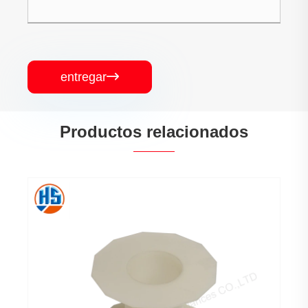
entregar

Productos relacionados
Pi
pe
Ve