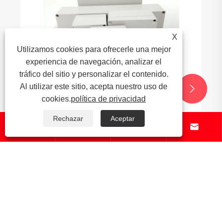
X
Utilizamos cookies para ofrecerle una mejor
experiencia de navegación, analizar el
tráfico del sitio y personalizar el contenido.
Al utilizar este sitio, acepta nuestro uso de


cookies.
política de privacidad
Cómo fabricar productos de consumo.
Rechazar
Aceptar




Ver más >>