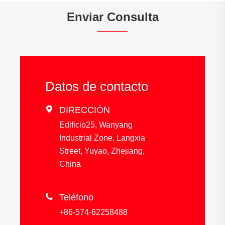
Enviar Consulta
Datos de contacto

DIRECCIÓN
Edificio25, Wanyang
Industrial Zone, Langxia
Street, Yuyao, Zhejiang,
China

Teléfono
+86-574-62258488