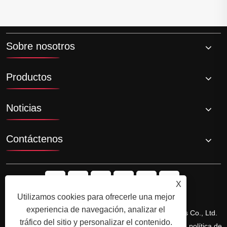
Sobre nosotros
Productos
Noticias
Contáctenos
X
Utilizamos cookies para ofrecerle una mejor
experiencia de navegación, analizar el
Copyright © 2025yuyao Hansheng Electrical Appliances Co., Ltd.
tráfico del sitio y personalizar el contenido.
Todos los derechos reservados.
Links
Sitemap
RSS
XML
política de