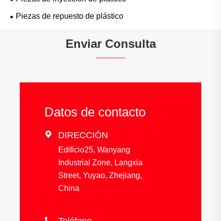
Piezas de repuesto de plástico
Enviar Consulta
Datos de contacto

DIRECCIÓN
Edificio25, Wanyang
Industrial Zone, Langxia
Street, Yuyao, Zhejiang,
China
